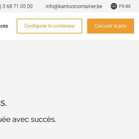
) 3 68 71 05 00
info@kantoorcontainer.be
FR-BE
nces
Configurer le conteneur
Calculer le prix
s.
tuée avec succès.