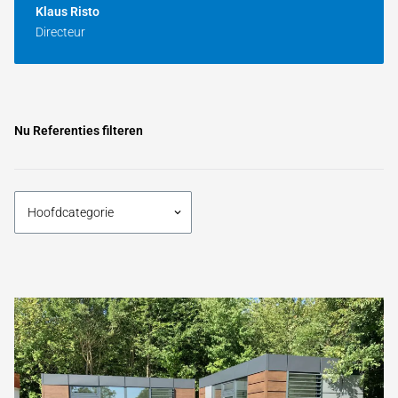
Klaus Risto
Directeur
Nu Referenties filteren
Hoofdcategorie
keyboard_arrow_down